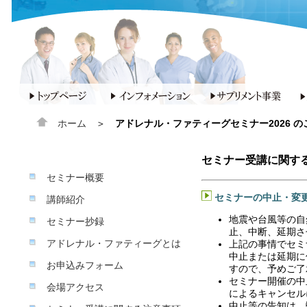
ホーム
＞
アドレナル・ファティーグセミナー2026 の
セミナー受講に関す
セミナー概要
セミナーの中止・変
講師紹介
地震や台風等の自
セミナー抄録
止、中断、延期さ
アドレナル・ファティーグとは
上記の事情でセミ
中止または延期に
お申込みフォーム
すので、予めご了
セミナー開催の中
会場アクセス
によるキャンセル
中止等の告知は、